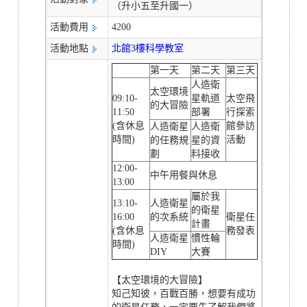
（升小五至升國一）
活動費用
4200
活動地點
北館3樓科學教室
第一天
第二天
第三天
人造衛
太空環境
09:10-
星軌道
太空飛
的大冒險
11:50
部署
行探索
(含休息
館參訪
人造衛星
人造衛
時間)
活動
的任務規
星的資
劃
料接收
12:00-
中午用餐與休息
13:00
屬於我
13:10-
人造衛星
的衛星
16:00
的次系統
衛星任
計畫
(含休息
務發表
人造衛星
慣性輪
時間)
DIY
大賽
【太空環境的大冒險】
知己知彼，百戰百勝，想要有成功