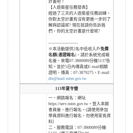
計畫吧！
【人造衛星任務發表】
經過了三天的人造衛星任務訓練，
你對太空計畫有沒有更進一步的了
解與認識呢? 現在就請你告訴我
們，你的太空計畫是什麼呢?
--------------------
※本活動提供2名中低收入戶
免費
名額
(
憑證報名
)，請於系統完成報
名後，來電07-3800089分機5137告
知。並於5日內傳真或E-mail相關
證明，傳真：07-3879275，E-mail:
dte@mail.nstm.gov.tw
113年夏令營
一、網路報名：網址
https://serv.nstm.gov.tw。登入本館
會員後，進行報名。(請使用參加
學員資料進行報名，勿使用家長資
料）
二、服務電話：07-3800089分機