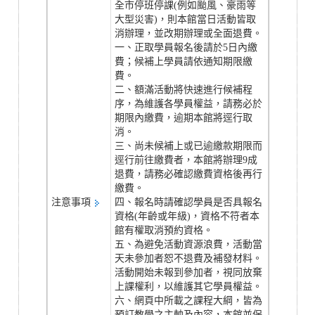
全市停班停課(例如颱風、豪雨等
大型災害)，則本館當日活動皆取
消辦理，並改期辦理或全面退費。
一、正取學員報名後請於5日內繳
費；候補上學員請依通知期限繳
費。
二、額滿活動將快速進行候補程
序，為維護各學員權益，請務必於
期限內繳費，逾期本館將逕行取
消。
三、尚未候補上或已逾繳款期限而
逕行前往繳費者，本館將辦理9成
退費，請務必確認繳費資格後再行
繳費。
注意事項
四、報名時請確認學員是否具報名
資格(年齡或年級)，資格不符者本
館有權取消預約資格。
五、為避免活動資源浪費，活動當
天未參加者恕不退費及補發材料。
活動開始未報到參加者，視同放棄
上課權利，以維護其它學員權益。
六、網頁中所載之課程大綱，皆為
預訂教學之主軸及內容，本館並保