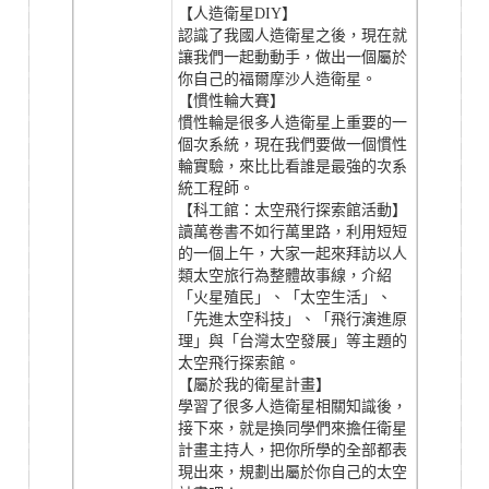
【人造衛星DIY】
認識了我國人造衛星之後，現在就
讓我們一起動動手，做出一個屬於
你自己的福爾摩沙人造衛星。
【慣性輪大賽】
慣性輪是很多人造衛星上重要的一
個次系統，現在我們要做一個慣性
輪實驗，來比比看誰是最強的次系
統工程師。
【科工館：太空飛行探索館活動】
讀萬卷書不如行萬里路，利用短短
的一個上午，大家一起來拜訪以人
類太空旅行為整體故事線，介紹
「火星殖民」、「太空生活」、
「先進太空科技」、「飛行演進原
理」與「台灣太空發展」等主題的
太空飛行探索館。
【屬於我的衛星計畫】
學習了很多人造衛星相關知識後，
接下來，就是換同學們來擔任衛星
計畫主持人，把你所學的全部都表
現出來，規劃出屬於你自己的太空