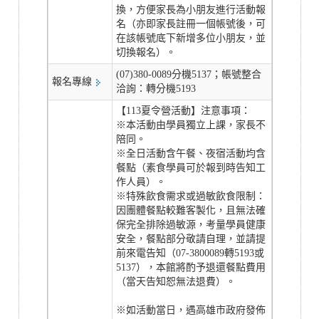
換，方便家長為小朋友進行活動報
名（亦即家長註冊一個帳號後，可
在該帳號底下新增多位小朋友，並
切換報名）。
(07)380-0089分機5137；帳號整合
報名專線
洽詢：轉分機5193
【113夏令營活動】注意事項：
※本活動由學員獨立上課，家長不
陪同。
※全日活動含午餐、夜宿活動均含
餐點（素食學員可於報到時告知工
作人員）。
※特殊飲食需求或過敏飲食限制：
因團體餐點較難客製化，且無法確
保完全排除過敏源，考量學員健康
安全，餐點部分敬請自理，並請提
前來電告知（07-3800089轉5193或
5137），本館將酌予退還餐點費用
（當天告知恕無法退費）。
※如活動當日，遇高雄市政府發佈