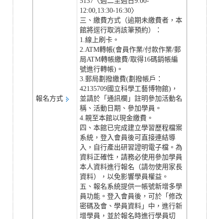
5137〈週二至週日9:00-
12:00,13:30-16:30〉
三、繳費方式（逾期未繳費者，本
館將逕行取消該筆預約）：
1.線上刷卡。
2.ATM轉帳(會員作業/付款作業/郵
局ATM轉帳繳費/取得16碼銷帳編
號進行轉帳)。
3.郵局劃撥繳費(劃撥帳戶：
42135709國立科學工藝博物館)，
報名方式
並請於「通訊欄」註明參加活動名
稱、活動日期、參加學員。
4.親至本館以現金繳費。
四、本館已完成建立學習歷程檔案
系統，登入會員後可直接連結導
入，自行產出研習證明電子檔。為
資料正確性，請務必使用參加學員
本人資料進行報名（請勿使用家長
資料），以免影響學員權益。
五、報名系統提供一帳號新增多學
員功能。登入會員後，可於「修改
密碼及會、學員資料」中，進行新
增學員，並於報名時進行學員切