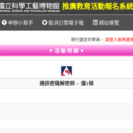
推廣教育活動報名系
申辦小幫手
取消訂閱電子報
網站導覽
現行選定的學員
請登入後再選
▼ 活 動 明 細 ▼
通訊密碼解密師 -- 僅1梯