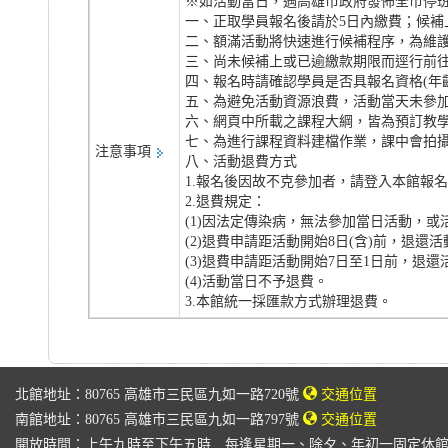
※如活動當日，遇高雄市政府發佈全市停班
一、正取學員報名後請於5日內繳費；候補
二、額滿活動將快速進行候補程序，為維
三、尚未候補上或已逾繳款期限而逕行前
四、報名時請確認學員是否具報名資格(年
五、為避免活動資源浪費，活動當天未參
六、網頁中所載之課程大綱，皆為預訂教
七、為進行課程資料建檔作業，課中會拍
注意事項
八、活動退費方式
1.報名後因故不克參加者，請登入本館報
2.退費規定：
(1)因法定傳染病，無法參加當日活動，
(2)退費申請距活動開始8日(含)前，退還活
(3)退費申請距活動開始7日至1日前，退還
(4)活動當日不予退費。
3.本館統一採匯款方式辦理退費。
北館地址：80765 高雄市三民區九如一路720號
交通位置
南館地址：80765 高雄市三民區九如一路797號
交通位置
開放時間：上午九時至下午五時 每逢星期一、除夕、年初一固定休