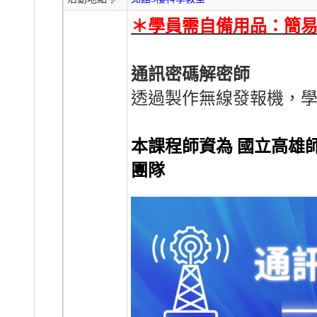
＊學員需⾃備⽤品：簡
通訊密碼解密師
透過製作無線發報機，
本課程師資為 國立高雄
團隊