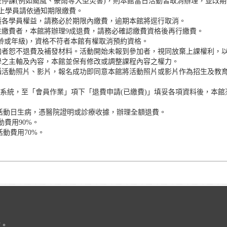
停課(例如颱風、豪雨等大型災害)，則本館當日活動皆取消辦理，並改
上學員請依通知期限繳費。
護各學員權益，請務必於期限內繳費，逾期本館將逕行取消。
往繳費者，本館將辦理9成退費，請務必確認繳費資格後再行繳費。
齡或年級)，資格不符者本館有權取消預約資格。
加者恕不退費及補發材料。活動開始未報到參加者，視同放棄上課權利，
學之主軸及內容，本館並保有修改或調整課程內容之權力。
攝活動照片、影片，報名成功即同意本館將活動照片或影片作為招生及教
名系統，至「會員作業」項下「退費申請(已繳費)」填妥各項資料後，本
或活動日生病，憑醫院證明或診療收據，辦理全額退費。
動費用90%。
活動費用70%。
館。