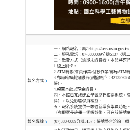
一、網路報名：網址https://serv.n
二、服務電話：07-3800089分機5137〈週二至週日9
三、繳費方式（逾期未繳費者，本館將逕
1.線上刷卡。
2.ATM轉帳(會員作業/付款作業/郵局AT
3.郵局臨櫃劃撥繳費(劃撥帳戶：4213
報名方式
帳)。
4.親至本館以現金繳費。
四、本館已完成建立學習歷程檔案系統，
料），以免影響學員權益。
五、報名系統提供一帳號新增多學員功能
（亦即家長註冊一個帳號後，可在該帳號
報名專線
(07)380-0089分機5137；帳號整合洽詢：轉