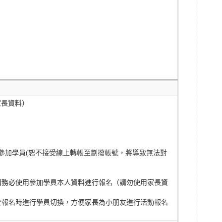
用家長資料）
期、參加學員(恕不接受線上轉帳至劃撥帳號，將導致無法對
請務必使用參加學員本人資料進行報名（請勿使用家長資
於報名時進行學員切換，方便家長為小朋友進行活動報名