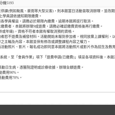
分機5193
停課(例如颱風、豪雨等大型災害)，則本館當日活動皆取消辦理，並改
上學員請依通知期限繳費。
護各學員權益，請務必於期限內繳費，逾期本館將逕行取消。
往繳費者，本館將辦理9成退費，請務必確認繳費資格後再行繳費。
齡或年級)，資格不符者本館有權取消預約資格。
加者恕不退費及補發材料。活動開始未報到參加者，視同放棄上課權利，
學之主軸及內容，本館並保有修改或調整課程內容之權力。
攝活動照片、影片，報名成功即同意本館將活動照片或影片作為招生及教
名系統，至「會員作業」項下「退費申請(已繳費)」填妥各項資料後，本
或活動日生病，憑醫院證明或診療收據，辦理全額退費。
動費用90%。
活動費用70%。