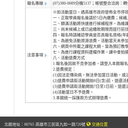
報名專線
(07)380-0089分機5137；帳號整合洽詢：轉
※如活動當日，遇高雄市政府發佈全市停班
一、正取學員報名後請於5日內繳費；候補
二、額滿活動將快速進行候補程序，為維
三、尚未候補上或已逾繳款期限而逕行前
四、報名時請確認學員是否具報名資格(年
五、為避免活動資源浪費，活動當天未參
六、網頁中所載之課程大綱，皆為預訂教
七、為進行課程資料建檔作業，課中會拍
注意事項
八、活動退費方式
1.報名後因故不克參加者，請登入本館報
2.退費規定：
(1)因法定傳染病，無法參加當日活動，
(2)退費申請距活動開始8日(含)前，退還活
(3)退費申請距活動開始7日至1日前，退還
(4)活動當日不予退費。
3.本館統一採匯款方式辦理退費。
北館地址：80765 高雄市三民區九如一路720號
交通位置