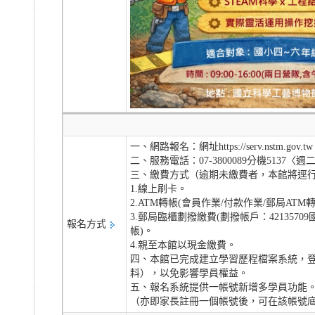
一、網路報名：網址https://serv.n
二、服務電話：07-3800089分機5137〈週二至週日9
三、繳費方式（逾期未繳費者，本館將逕
1.線上刷卡。
2.ATM轉帳(會員作業/付款作業/郵局AT
3.郵局臨櫃劃撥繳費(劃撥帳戶：4213
報名方式
帳)。
4.親至本館以現金繳費。
四、本館已完成建立學習歷程檔案系統，
料），以免影響學員權益。
五、報名系統提供一帳號新增多學員功能
（亦即家長註冊一個帳號後，可在該帳號