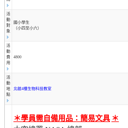
活
動
國小學生
對
（小四至小六）
象
活
動
費
4800
用
活
動
地
北館4樓生物科技教室
點
＊學員需⾃備⽤品：簡易文具
＊