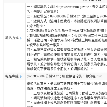
一、網路報名：網址https://serv.nstm.gov.t
名，勿使用家長資料）
二、服務電話：07-3800089分機5137〈週二至週日9:00-12:0
三、繳費方式（逾期未繳費者，本館將逕行取消該筆預
1.線上刷卡。
2.ATM轉帳(會員作業/付款作業/郵局ATM轉帳繳費/
3.郵局臨櫃劃撥繳費(劃撥帳戶：42135709國立科
報名方式
稱、活動日期、參加學員(恕不接受線上轉帳至劃撥帳
4.親至本館以現金繳費。
四、本館已完成建立學習歷程檔案系統，登入會員後可
料正確性，請務必使用參加學員本人資料進行報名（請
五、報名系統提供一帳號新增多學員功能。登入會員後
增學員，並於報名時進行學員切換，方便家長為小朋友
該帳號底下新增多位小朋友，並切換報名）。
報名專線
(07)380-0089分機5137；帳號整合洽詢：轉分機5193
※如活動當日，遇高雄市政府發佈全市停班停課(例如
辦理，並改期辦理或全面退費。
一、正取學員報名後請於5日內繳費；候補上學員請依
二、額滿活動將快速進行候補程序，為維護各學員權益
三、尚未候補上或已逾繳款期限而逕行前往繳費者，本