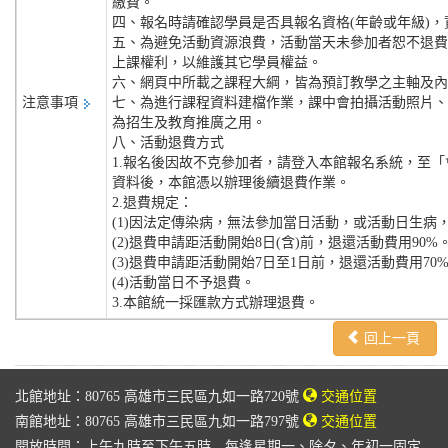
繳費。
四、報名時請確認學員是否具報名資格(年齡或年級)
五、為避免活動資源浪費，活動當天未參加者恕不退費
上課權利，以維護其它學員權益。
六、網頁中所載之課程大綱，皆為預訂教學之主軸及內
注意事項
七、為進行課程資料建檔作業，課中會拍攝活動照片、
為招生及教育推廣之用。
八、活動退費方式
1.報名後因故不克參加者，請登入本館報名系統，至「
資料後，本館憑以辦理後續退費作業。
2.退費規定：
(1)因法定傳染病，無法參加當日活動，或活動日生病
(2)退費申請距活動開始8日(含)前，退還活動費用90%
(3)退費申請距活動開始7日至1日前，退還活動費用70
(4)活動當日不予退費。
3.本館統一採匯款方式辦理退費。
回上一頁
北館地址：80765 高雄市三民區九如一路720號
交通位置
南館地址：80765 高雄市三民區九如一路797號
交通位置
開放時間：上午九時至下午五時 每逢星期一、除夕、年初一固定